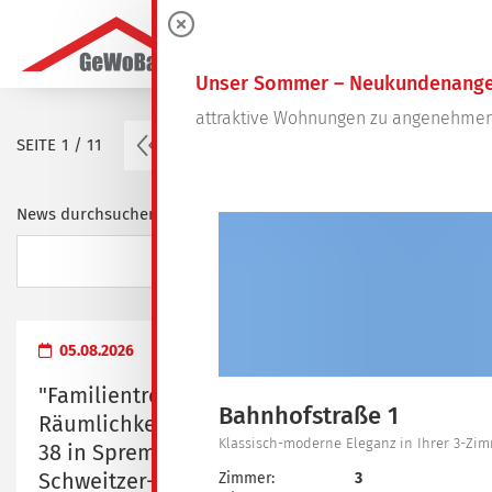
0
Unser Sommer – Neukundenange
attraktive Wohnungen zu angenehmen
vorherige Seite
SEITE
1 / 11
1
2
3
4
…
11
News durchsuchen ...
05.08.2026
"Familientreff" - Übergabe der
Bahnhofstraße 1
Räumlichkeiten in der Dresdener Straße
Klassisch-moderne Eleganz in Ihrer 3-Z
38 in Spremberg an das Albert-
Schweitzer-Familienwerk Brandenburg e.
Zimmer:
3