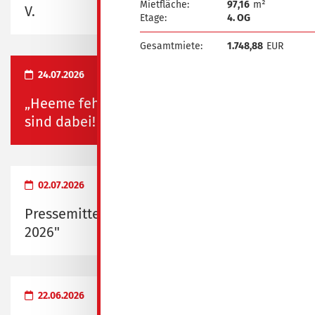
Mietfläche:
97,16
m²
V.
Etage:
4. OG
Gesamtmiete:
1.748,88
EUR
24.07.2026
„Heeme fehlste“ und „Heimatfest“ – wir
sind dabei!
02.07.2026
Pressemitteilung zum "Probewohnen
2026"
22.06.2026