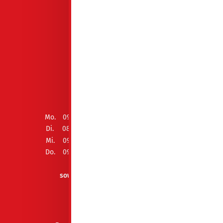
Drebkauer Str. 4
03130 Spremberg
03563 3410
ÖFFNUNGSZEITEN
Mo.
09:00 - 12:00 Uhr und 13:00 - 15:00 Uhr
Di.
08:00 - 12:00 Uhr und 13:00 - 18:00 Uhr
Mi.
09:00 - 12:00 Uhr und 13:00 - 15:00 Uhr
Do.
09:00 - 12:00 Uhr und 13:00 - 15:00 Uhr
Fr.
geschlossen
sowie Termin nach Vereinbarung
AUSZEICHNUNGEN