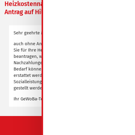
Heizkostennachzahlung:
Antrag auf Hilfe stellen
Sehr geehrte Mieterinnen und sehr geehrte Mieter,
auch ohne Anspruch auf Sozialleistungen können
Sie für Ihre Heizkostenabrechnung Unterstützung
beantragen, wenn das Einkommen für
Nachzahlungen nicht ausreicht. Als einmaliger
Bedarf können die Kosten voll oder teilweise
erstattet werden. Der Antrag muss beim zuständigen
Sozialleistungsträger (z. B. Jobcenter) in dem Monat
gestellt werden, in dem die Zahlung fällig ist.
Ihr GeWoBa-Team
QUICKLINKS