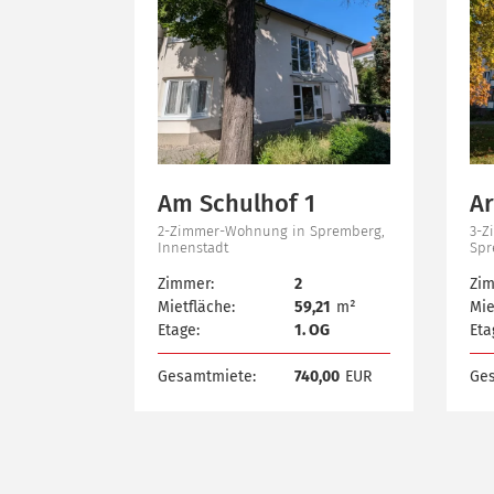
Am Schulhof 1
Ar
2-Zimmer-Wohnung in Spremberg,
3-Z
Innenstadt
Spr
Zimmer:
2
Zim
Mietfläche:
59,21
m²
Mie
Etage:
1. OG
Eta
Gesamtmiete:
740,00
EUR
Ge