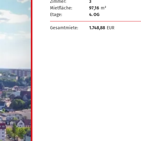
Zimmer:
3
Mietfläche:
97,16
m²
Etage:
4. OG
Gesamtmiete:
1.748,88
EUR