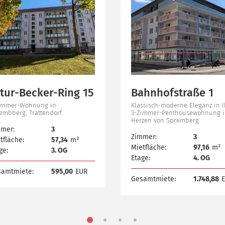
tur-Becker-Ring 15
Bahnhofstraße 1
immer-Wohnung in
Klassisch-moderne Eleganz in I
embberg, Trattendorf
3-Zimmer-Penthousewohnung 
Herzen von Spremberg
mer:
3
Zimmer:
3
tfläche:
57,34
m²
Mietfläche:
97,16
m²
ge:
3. OG
Etage:
4. OG
samtmiete:
595,00
EUR
Gesamtmiete:
1.748,88