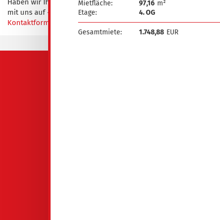
Haben wir Ihr Interesse geweckt? Nehmen Sie gern Kontakt
Mietfläche:
97,16
m²
mit uns auf - telefonisch unter
03563 341-111
oder per
Etage:
4. OG
Kontaktformular
.
Gesamtmiete:
1.748,88
EUR
QUICKLINKS
GeWoBa Spremberg
Mieten
Reif für die Insel
Service
Über uns
Aktuelles
Kontakt
Impressum
Datenschutzerklärung