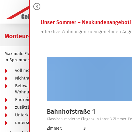
0
Unser Sommer – Neukundenangebot!
attraktive Wohnungen zu angenehmen Ange
Monteur- und Handwerkerwohnungen
Maximale Flexibilität für Ihre Baustellen und Montageeinsätze
in Spremberg und Umgebung.
voll möbliert und ausgestattet
Nichtraucherwohnungen
Bettwäsche- und Handtuch-Set bei Erstbezug der
Wohnung inbegriffen
Endreinigung im Mietpreis inbegriffen
zusätzliche Reinigung und Wäschewechsel buchbar
Bahnhofstraße 1
Unterkünfte kurzfristig und flexibel buchbar
Klassisch-moderne Eleganz in Ihrer 3-Zimmer-
unterschiedliche Ausstattungsqualitäten
Zimmer:
3