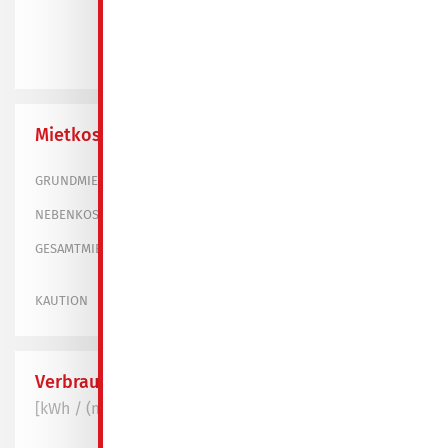
+5 Bilder
Mietkosten
348,10 €
GRUNDMIETE
130,00 €
NEBENKOSTEN
478,10 €
GESAMTMIETE
1.044,30 €
KAUTION
Verbrauchswert
[kWh / (m² * a)]