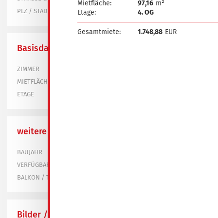
Mietfläche:
97,16
m²
02943 Weißwasser
PLZ / STADT
Etage:
4. OG
Gesamtmiete:
1.748,88
EUR
Basisdaten
2
ZIMMER
59,00 m²
MIETFLÄCHE
Dachgeschoss
ETAGE
weitere Informationen
1997
BAUJAHR
bereits vermietet
VERFÜGBAR
nein
BALKON / TERRASSE
Bilder / Grundrisse