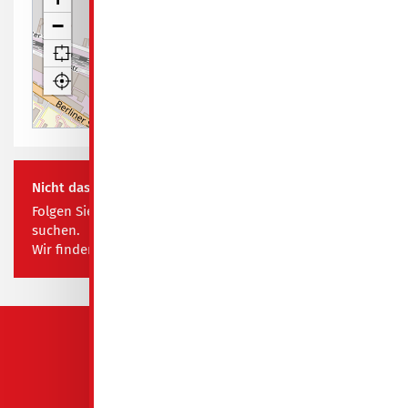
−
Leaflet
| Map data ©
OpenStreetMap contributors
Nicht das Richtige für Sie? Kein Problem!
Folgen Sie diesem Link und teilen Sie uns mit, was Sie
suchen.
Wir finden das passende Objekt für Ihre Bedürfnisse!
QUICKLINKS
GeWoBa Spremberg