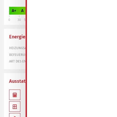
117,00
A+
A
B
C
D
E
F
G
H
0
30
50
75
100
130
160
200
250
Energieausweis
Fernwärme
HEIZUNGSART
BEFEUERUNGSART
verbrauchsorientiert
ART DES ENERGIEAUSWEISES
Ausstattung
inkl. Einbauküche
Küche mit Fenster