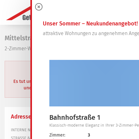
0
Unser Sommer – Neukundenangebot!
attraktive Wohnungen zu angenehmen Ange
Mittelstraße 13
2-Zimmer-Wohnung in Weißwasser, Zentrum
BEREITS VERMIETET
Es tut uns leid. Dieses Objekt wurde bereits vermietet
und steht aktuell nicht mehr zur Verfügung.
Adresse
Bahnhofstraße 1
Klassisch-moderne Eleganz in Ihrer 3-Zimmer-
202-5103-1402
INTERNE NR.
Zimmer:
3
Mittelstraße 13
STRASSE & HAUS-NR.