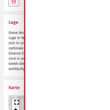
Bad mit Fenster
Lage
Diese Wohnung überzeugt durch ihre ausgezeichnete
Lage in Weißwasser. Der Bahnhof Weißwasser befindet
sich in unmittelbarer Nähe und garantiert eine
optimale Anbindung an das öffentliche Verkehrsnetz.
Diverse Einkaufsmöglichkeiten für den täglichen Bedarf
sind in wenigen Minuten bequem erreichbar. Zudem
bietet die naturnahe Umgebung schnellen Zugang zu
weitläufigen Grünanlagen für einen hohen Freizeitwert.
Karte
+