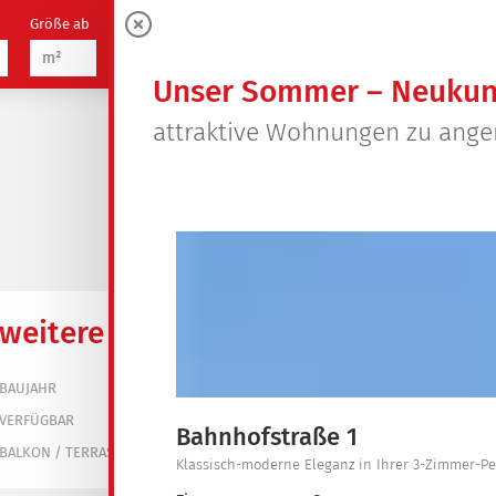
Größe ab
Zimmer
21
0
Objekte
Unser Sommer – Neukun
attraktive Wohnungen zu ang
weitere Informationen
1938
BAUJAHR
ab sofort
VERFÜGBAR
Bahnhofstraße 1
nein
BALKON / TERRASSE
Klassisch-moderne Eleganz in Ihrer 3-Zimmer-