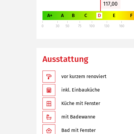
117,00
A+
A
B
C
D
E
F
0
30
50
75
100
130
160
Ausstattung
vor kurzem renoviert
inkl. Einbauküche
Küche mit Fenster
mit Badewanne
Bad mit Fenster