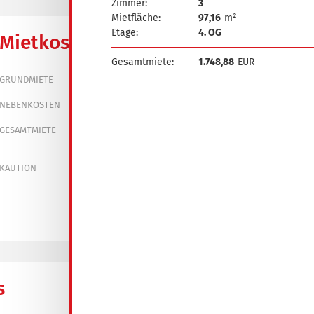
Zimmer:
3
Mietfläche:
97,16
m²
Etage:
4. OG
Mietkosten
Gesamtmiete:
1.748,88
EUR
650,00 €
GRUNDMIETE
320,00 €
NEBENKOSTEN
970,00 €
GESAMTMIETE
1.950,00 €
KAUTION
s