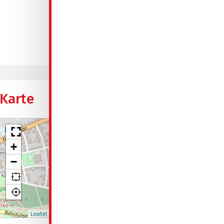
Zentralheizung
verbrauchsorientiert
Energieausweis
Karte
+
−
Leaflet
| Map data ©
OpenStreetMap contributors