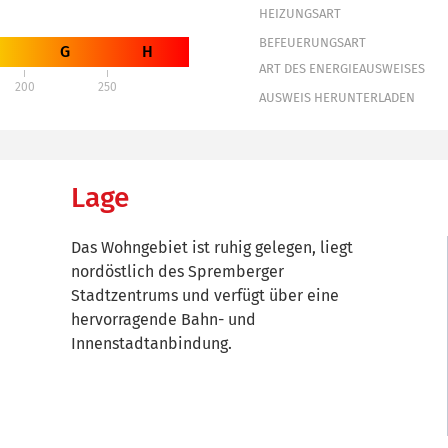
HEIZUNGSART
BEFEUERUNGSART
G
H
ART DES ENERGIEAUSWEISES
200
250
AUSWEIS HERUNTERLADEN
Lage
Das Wohngebiet ist ruhig gelegen, liegt
nordöstlich des Spremberger
Stadtzentrums und verfügt über eine
hervorragende Bahn- und
Innenstadtanbindung.