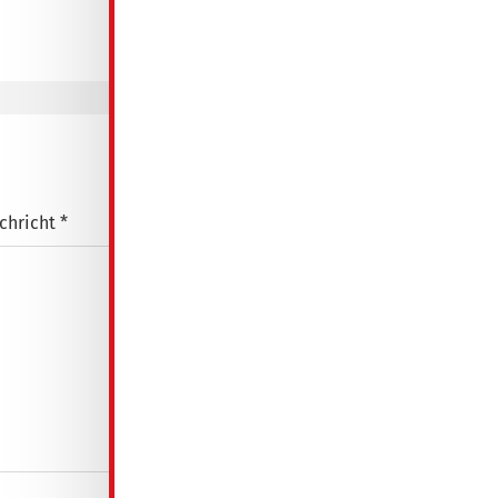
für Objekt: 101-0811-1202
chricht *