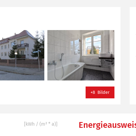
+8 Bilder
Energieauswei
[kWh / (m² * a)]