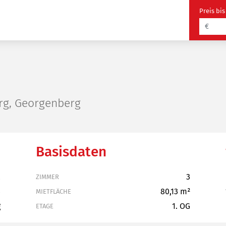
Preis bis
g, Georgenberg
Basisdaten
2
3
ZIMMER
4
80,13 m²
MIETFLÄCHE
g
1. OG
ETAGE