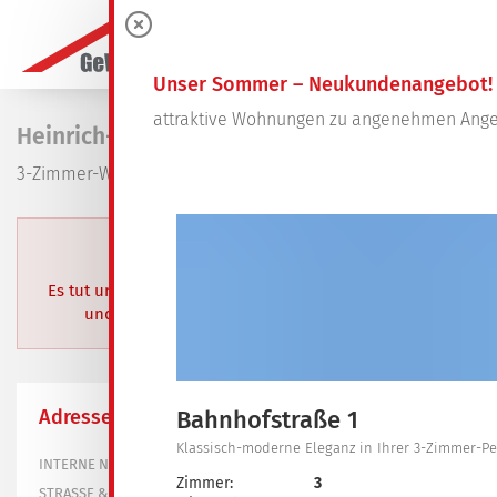
0
Unser Sommer – Neukundenangebot!
attraktive Wohnungen zu angenehmen Ange
Heinrich-Heine-Weg 2
3-Zimmer-Wohnung in Spremberg, Georgenberg
BEREITS VERMIETET
Es tut uns leid. Dieses Objekt wurde bereits vermietet
und steht aktuell nicht mehr zur Verfügung.
Adresse
Bahnhofstraße 1
Klassisch-moderne Eleganz in Ihrer 3-Zimmer-
101-0308-2202
INTERNE NR.
Zimmer:
3
Heinrich-Heine-Weg 2
STRASSE & HAUS-NR.