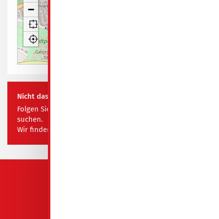
−
Leaflet
| Map data ©
OpenStreetMap contributors
Nicht das Richtige für Sie? Kein Problem!
Folgen Sie diesem Link und teilen Sie uns mit, was Sie
suchen.
Wir finden das passende Objekt für Ihre Bedürfnisse!
QUICKLINKS
GeWoBa Spremberg