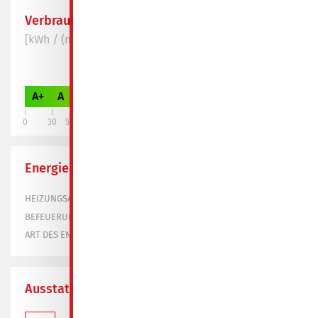
Verbrauchswert
[kWh / (m² * a)]
79,20
A+
A
B
C
D
E
F
G
H
0
30
50
75
100
130
160
200
250
Energieausweis
Gasheizung
HEIZUNGSART
BEFEUERUNGSART
verbrauchsorientiert
ART DES ENERGIEAUSWEISES
Ausstattung