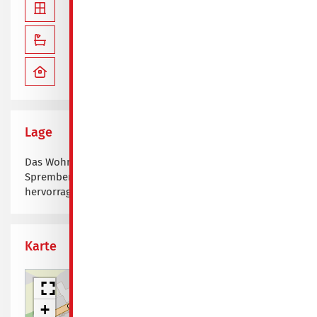
Küche mit Fenster
mit Badewanne
Bad mit Fenster
Lage
Das Wohngebiet ist ruhig gelegen, liegt nordöstlich des
Spremberger Stadtzentrums und verfügt über eine
hervorragende Bahn- und Innenstadtanbindung.
Karte
+