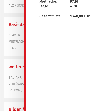
Mietfläche:
97,16
m²
03130 Spremberg
PLZ / STADT
Etage:
4. OG
Gesamtmiete:
1.748,88
EUR
Basisdaten
3
ZIMMER
65,53 m²
MIETFLÄCHE
1. OG
ETAGE
weitere Informationen
1956
BAUJAHR
bereits vermietet
VERFÜGBAR
nein
BALKON / TERRASSE
Bilder / Grundrisse