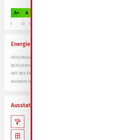
98,40
A+
A
B
C
D
E
F
G
H
0
30
50
75
100
130
160
200
250
Energieausweis
Fernwärme
HEIZUNGSART
BEFEUERUNGSART
verbrauchsorientiert
ART DES ENERGIEAUSWEISES
Energieausweis
AUSWEIS HERUNTERLADEN
Ausstattung
vor kurzem renoviert
Küche mit Fenster