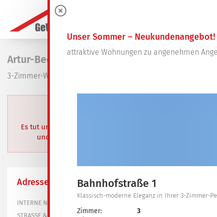
0
Unser Sommer – Neukundenangebot!
attraktive Wohnungen zu angenehmen Ange
Artur-Becker-Ring 15
3-Zimmer-Wohnung in Spremberg, Trattendorf
BEREITS VERMIETET
Es tut uns leid. Dieses Objekt wurde bereits vermietet
und steht aktuell nicht mehr zur Verfügung.
Adresse
Bahnhofstraße 1
Klassisch-moderne Eleganz in Ihrer 3-Zimmer-
101-0156-2202
INTERNE NR.
Zimmer:
3
Artur-Becker-Ring 15
STRASSE & HAUS-NR.