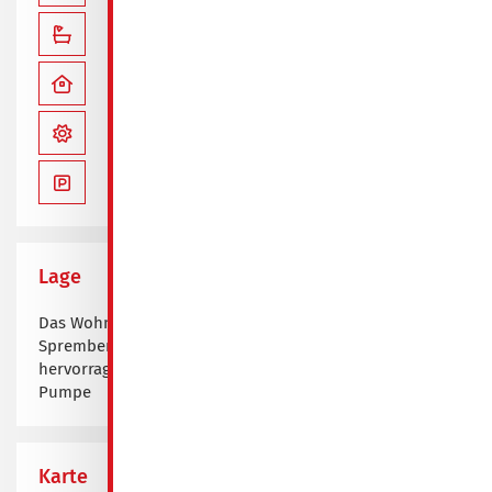
mit Badewanne
Bad mit Fenster
Balkon vorhanden
opt. Stellplatz / Garage
Lage
Das Wohngebiet ist ruhig gelegen, liegt südlich des
Spremberger Stadtzentrums und verfügt über eine
hervorragende Anbindung zum Industriepark Schwarze
Pumpe
Karte