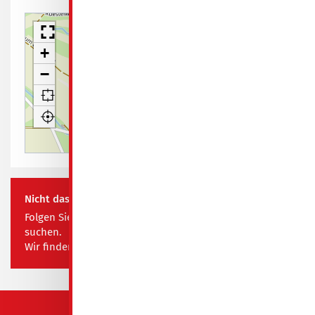
+
−
Leaflet
| Map data ©
OpenStreetMap contributors
Nicht das Richtige für Sie? Kein Problem!
Folgen Sie diesem Link und teilen Sie uns mit, was Sie
suchen.
Wir finden das passende Objekt für Ihre Bedürfnisse!