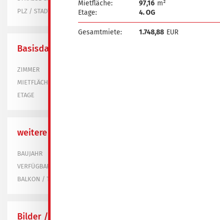
Mietfläche:
97,16
m²
03130 Spremberg
PLZ / STADT
Etage:
4. OG
Gesamtmiete:
1.748,88
EUR
Basisdaten
3
ZIMMER
57,10 m²
MIETFLÄCHE
1. OG
ETAGE
weitere Informationen
1960
BAUJAHR
bereits vermietet
VERFÜGBAR
ja
BALKON / TERRASSE
Bilder / Grundrisse