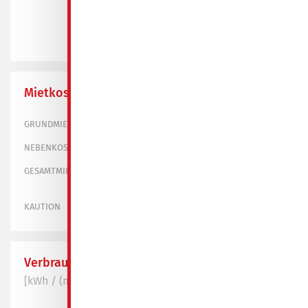
+4 Bilder
Mietkosten
345,00 €
GRUNDMIETE
170,00 €
NEBENKOSTEN
515,00 €
GESAMTMIETE
1.035,00 €
KAUTION
Verbrauchswert
[kWh / (m² * a)]