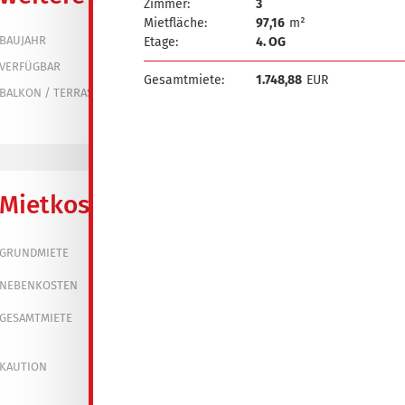
Zimmer:
3
Mietfläche:
97,16
m²
1971
BAUJAHR
Etage:
4. OG
bereits vermietet
VERFÜGBAR
Gesamtmiete:
1.748,88
EUR
ja
BALKON / TERRASSE
Mietkosten
350,00 €
GRUNDMIETE
200,00 €
NEBENKOSTEN
550,00 €
GESAMTMIETE
1.050,00 €
KAUTION