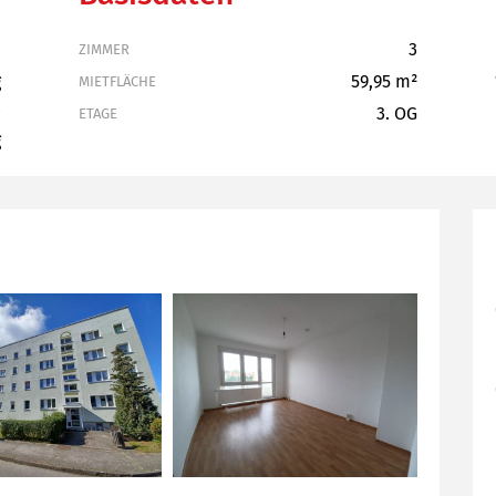
2
3
ZIMMER
g
59,95 m²
MIETFLÄCHE
8
3. OG
ETAGE
g