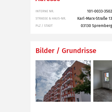
101-0033-350
INTERNE NR.
Karl-Marx-Straße 1
STRASSE & HAUS-NR.
03130 Sprember
PLZ / STADT
Bilder / Grundrisse