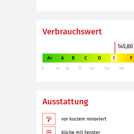
Verbrauchswert
145,80
A+
A
B
C
D
E
F
0
30
50
75
100
130
160
Ausstattung
vor kurzem renoviert
Küche mit Fenster