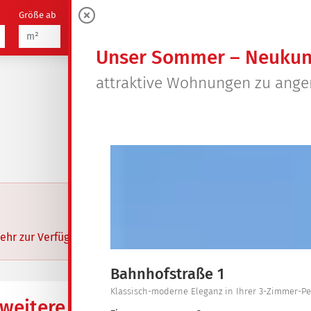
Größe ab
Zimmer
21
0
Objekte
Unser Sommer – Neukun
attraktive Wohnungen zu ang
ehr zur Verfügung.
Bahnhofstraße 1
Klassisch-moderne Eleganz in Ihrer 3-Zimmer-
weitere Informationen