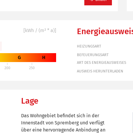
Energieauswei
[kWh / (m² * a)]
HEIZUNGSART
BEFEUERUNGSART
G
H
ART DES ENERGIEAUSWEISES
200
250
AUSWEIS HERUNTERLADEN
Lage
Das Wohngebiet befindet sich in der
Innenstadt von Spremberg und verfügt
über eine hervorragende Anbindung an