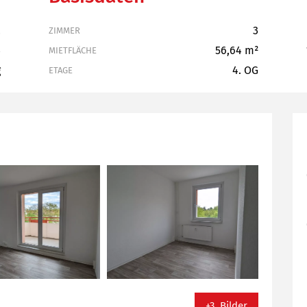
2
3
ZIMMER
3
56,64 m²
MIETFLÄCHE
g
4. OG
ETAGE
+3 Bilder