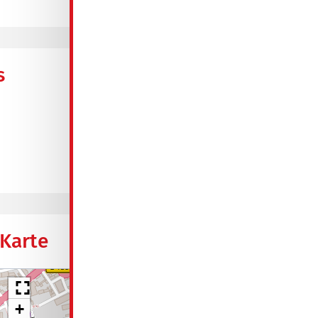
s
Fernwärme
verbrauchsorientiert
Energieausweis
Karte
+