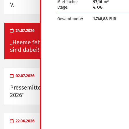
Mietfläche:
97,16
m²
V.
Etage:
4. OG
Gesamtmiete:
1.748,88
EUR
24.07.2026
„Heeme fehlste“ und „Heimatfest“ – wir
sind dabei!
02.07.2026
Pressemitteilung zum "Probewohnen
2026"
22.06.2026