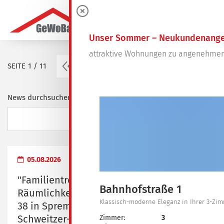
0
Unser Sommer – Neukundenange
attraktive Wohnungen zu angenehmen
vorherige Seite
SEITE
1 / 11
1
2
3
4
…
11
News durchsuchen ...
05.08.2026
"Familientreff" - Übergabe der
Bahnhofstraße 1
Räumlichkeiten in der Dresdener Straße
Klassisch-moderne Eleganz in Ihrer 3-Z
38 in Spremberg an das Albert-
Schweitzer-Familienwerk Brandenburg e.
Zimmer:
3