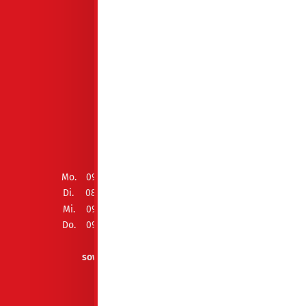
HAUPTGESCHÄFTSSTELLE
Drebkauer Str. 4
03130 Spremberg
03563 3410
ÖFFNUNGSZEITEN
Mo.
09:00 - 12:00 Uhr und 13:00 - 15:00 Uhr
Di.
08:00 - 12:00 Uhr und 13:00 - 18:00 Uhr
Mi.
09:00 - 12:00 Uhr und 13:00 - 15:00 Uhr
Do.
09:00 - 12:00 Uhr und 13:00 - 15:00 Uhr
Fr.
geschlossen
sowie Termin nach Vereinbarung
AUSZEICHNUNGEN