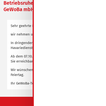
Betriebsruhe der
GeWoBa mbH
Sehr geehrte Damen und Herren,
wir nehmen uns am
04.10.2024
eine kleine Auszeit.
In dringenden Fällen wenden Sie sich bitte an den
Havariedienst (Tel. 5113).
Ab dem 07.10.2024 sind wir wieder wie gewohnt für
Sie erreichbar.
Wir wünschen Ihnen einen schönen und erholsamen
Feiertag.
Ihr GeWoBa-Team