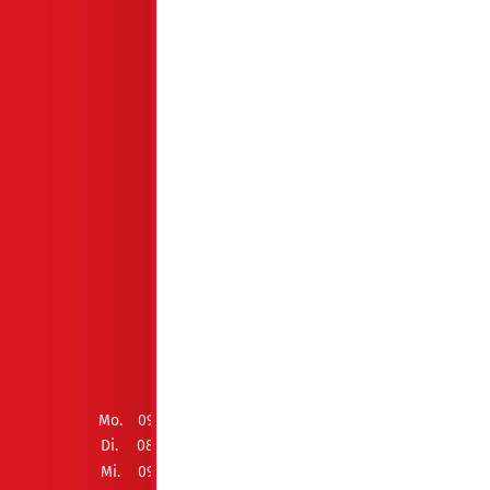
HAVARIEDIENST
03563 5113
HAUPTGESCHÄFTSSTELLE
Drebkauer Str. 4
03130 Spremberg
03563 3410
ÖFFNUNGSZEITEN
Mo.
09:00 - 12:00 Uhr und 13:00 - 15:00 Uhr
Di.
08:00 - 12:00 Uhr und 13:00 - 18:00 Uhr
Mi.
09:00 - 12:00 Uhr und 13:00 - 15:00 Uhr