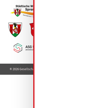
© 2026 Gesellschaft für Wohnungsbau mbH - GeWoBa - Spremberg