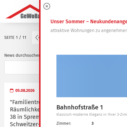
0
Unser Sommer – Neukundenange
attraktive Wohnungen zu angenehmen
vorherige Seite
SEITE
1 / 11
1
2
3
4
…
11
News durchsuchen ...
05.08.2026
"Familientreff" - Übergabe der
Bahnhofstraße 1
Räumlichkeiten in der Dresdener Straße
Klassisch-moderne Eleganz in Ihrer 3-Z
38 in Spremberg an das Albert-
Schweitzer-Familienwerk Brandenburg e.
Zimmer:
3