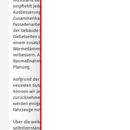
Istzustand definitiv standsicher sind. Das Gutachten
empfiehlt jedoch bestimmte Nachbefestigungen und
Ausbesserungen. Darüber hinaus möchten wir im
Zusammenhang mit den anstehenden
Fassadenarbeiten auch etwas für die Energiebilanz
der Gebäude tun. Daher ist vorgesehen, die
Giebelseiten der betroffenen Häuser teilweise mit
einem zusätzlichen leichten
Wärmedämmverbundsystem aus Mineralwolle zu
verbessern. Als Start für die Ausführung der
Baumaßnahmen ist der Frühsommer 2023 in der
Planung.
Aufgrund der positiven Feststellungen aus dem
neuesten Gutachten des Fachingenieurbüros
können wir jetzt die Absperrungen zum Teil
zurücknehmen und insgesamt reduzieren. Dadurch
werden einige Flächen wieder begehbar bzw. für
Fahrzeuge nutzbar.
Über die weitere Vorgehensweise werden wir Sie
selbstverständlich rechtzeitig in Kenntnis setzen.