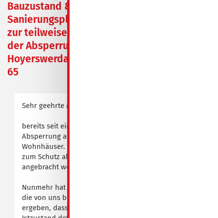
Bauzustand &
Sanierungsplan sowie
zur teilweisen Aufhebung
der Absperrung
Hoyerswerdaer Str. 56 -
65
Sehr geehrte Mieter*innen,
bereits seit einigen Monaten besteht die erweiterte
Absperrung an den nördlichen Fassadenseiten Ihrer
Wohnhäuser. Diese ist zwecks Unfallvermeidung
zum Schutz aller Bewohner und Passanten
angebracht worden.
Nunmehr hat eine erweiterte Untersuchung durch
die von uns beauftragte Materialprüfanstalt
ergeben, dass die Wetterschalen der Fassaden im