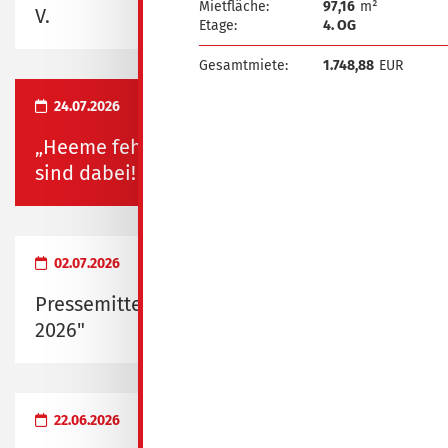
Mietfläche:
97,16
m²
V.
Etage:
4. OG
Gesamtmiete:
1.748,88
EUR
24.07.2026
„Heeme fehlste“ und „Heimatfest“ – wir
sind dabei!
02.07.2026
Pressemitteilung zum "Probewohnen
2026"
22.06.2026