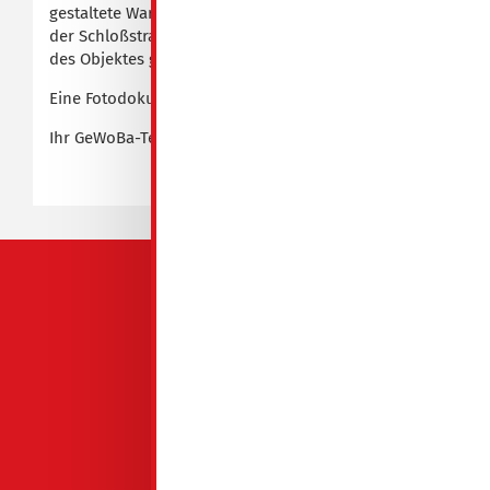
gestaltete Wartebereich sowie der Durchgang von
der Schloßstraße / Bahnhofstraße in den Innenhof
des Objektes größtenteils fertiggestellt.
Eine Fotodokumentation finden Sie
hier.
Ihr GeWoBa-Team
QUICKLINKS
GeWoBa Spremberg
Mieten
Reif für die Insel
Service
Über uns