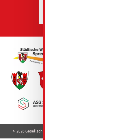
© 2026 Gesellschaft für Wohnungsbau mbH - GeWoBa - Spremberg