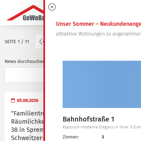
0
Unser Sommer – Neukundenange
attraktive Wohnungen zu angenehmen
vorherige Seite
SEITE
1 / 11
1
2
3
4
…
11
News durchsuchen ...
05.08.2026
"Familientreff" - Übergabe der
Bahnhofstraße 1
Räumlichkeiten in der Dresdener Straße
Klassisch-moderne Eleganz in Ihrer 3-Z
38 in Spremberg an das Albert-
Schweitzer-Familienwerk Brandenburg e.
Zimmer:
3