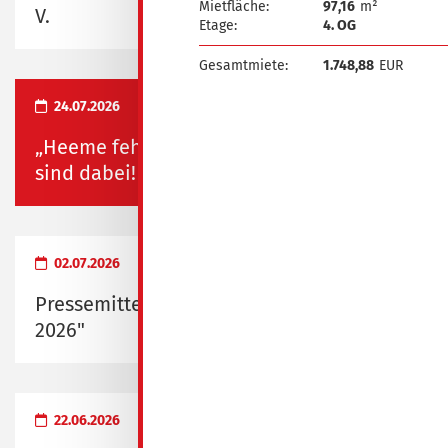
Mietfläche:
97,16
m²
V.
Etage:
4. OG
Gesamtmiete:
1.748,88
EUR
24.07.2026
„Heeme fehlste“ und „Heimatfest“ – wir
sind dabei!
02.07.2026
Pressemitteilung zum "Probewohnen
2026"
22.06.2026