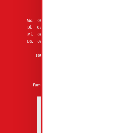
ÖFFNUNGSZEITEN
Mo.
09:00 - 12:00 Uhr und 13:00 - 15:00 Uhr
Di.
08:00 - 12:00 Uhr und 13:00 - 18:00 Uhr
Mi.
09:00 - 12:00 Uhr und 13:00 - 15:00 Uhr
Do.
09:00 - 12:00 Uhr und 13:00 - 15:00 Uhr
Fr.
geschlossen
sowie Termin nach Vereinbarung
AUSZEICHNUNGEN
Familienfreundliches Unternehmen
Spremberg 2026-2027