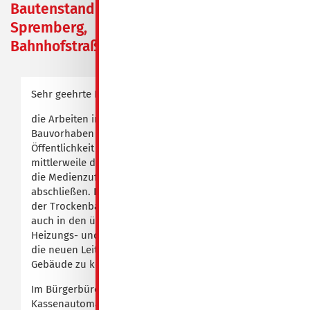
Bautenstand in
Spremberg,
Bahnhofstraße 1/2
Sehr geehrte Leserinnen und Leser,
die Arbeiten in und an unserem großen
Bauvorhaben laufen unbeobachtet der
Öffentlichkeit auf Hochtouren weiter. Wir konnten
mittlerweile die Ertüchtigung der Deckenplatten und
die Medienzuführung im Bereich der Zahnarztstühle
abschließen. Im Staffelgeschoss wird die Stellung
der Trockenbauwände bald fertiggestellt sein und
auch in den übrigen Etagen sind die Elektro-,
Heizungs- und Klimafirmen fleißig am Arbeiten, um
die neuen Leitungen und Trassen durch das
Gebäude zu komplettieren.
Im Bürgerbüro ist derweil die Umsetzung des
Kassenautomats abgeschlossen und der neu