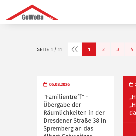
vorherige Seite
SEITE
1 / 11
1
2
3
4
05.08.2026
"Familientreff" -
„H
Übergabe der
„H
Räumlichkeiten in der
da
Dresdener Straße 38 in
Spremberg an das