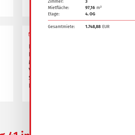
Zimmer:
3
Mietfläche:
97,16
m²
Etage:
4. OG
Gesamtmiete:
1.748,88
EUR
16.04.2026
Pressemitteilung zur
Eröffnung des neuen
Medizinischen
Versorgungszentrums
Spremberg,
Bahnhofstraße 1/2