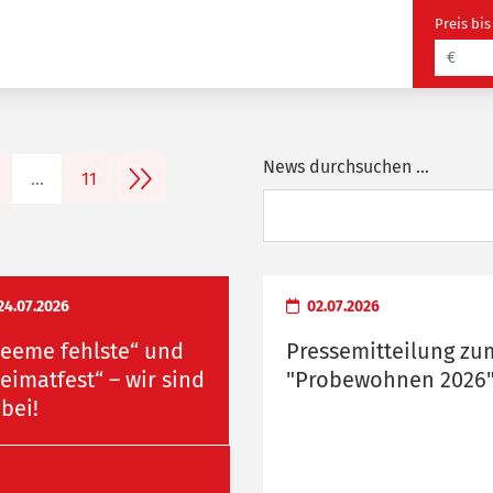
Preis bis
News durchsuchen ...
nächste Seite
…
11
24.07.2026
02.07.2026
eeme fehlste“ und
Pressemitteilung zu
eimatfest“ – wir sind
"Probewohnen 2026
bei!