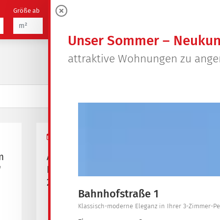
Größe ab
Zimmer
21
0
Objekte
Unser Sommer – Neukun
attraktive Wohnungen zu ang
22.06.2026
m
Abschaltung
"
Fernwärme vom
29.06.2026 - 02.07.2026
Bahnhofstraße 1
Klassisch-moderne Eleganz in Ihrer 3-Zimmer-