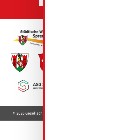
© 2026 Gesellschaft für Wohnungsbau mbH - GeWoBa - Spremberg