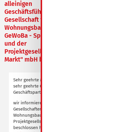
alleinigen
Geschäftsführer der
Gesellschaft für
Wohnungsbau mbH -
GeWoBa - Spremberg
und der
Projektgesellschaft "Am
Markt" mbH berufen
Sehr geehrte Mieterinnen und Mieter,
sehr geehrte Geschäftspartnerinnen und
Geschäftspartner,
wir informieren Sie darüber, dass die
Gesellschafterversammlungen der Gesellschaft für
Wohnungsbau mbH - GeWoBa – Spremberg und der
Projektgesellschaft „Am Markt“ mbH am 13.02.2023
beschlossen haben, Herrn René Stoy mit
sofortiger