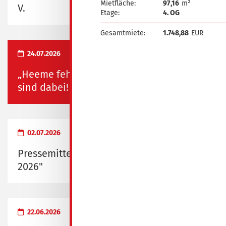
Mietfläche:
97,16
m²
V.
Etage:
4. OG
Gesamtmiete:
1.748,88
EUR
24.07.2026
„Heeme fehlste“ und „Heimatfest“ – wir
sind dabei!
02.07.2026
Pressemitteilung zum "Probewohnen
2026"
22.06.2026