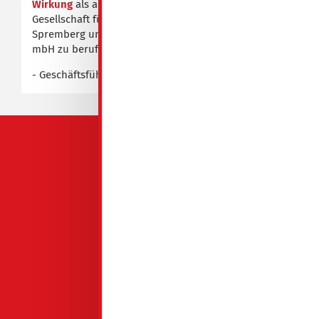
Wirkung
als alleinigen Geschäftsführer der
Gesellschaft für Wohnungsbau mbH - GeWoBa –
Spremberg und der Projektgesellschaft „Am Markt“
mbH zu berufen.
- Geschäftsführung -
QUICKLINKS
GeWoBa Spremberg
Mieten
Reif für die Insel
Service
Über uns
Aktuelles
Kontakt