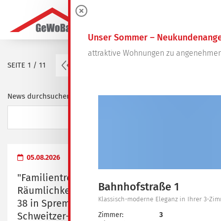
0
Unser Sommer – Neukundenange
attraktive Wohnungen zu angenehmen
vorherige Seite
SEITE
1 / 11
1
2
3
4
…
11
News durchsuchen ...
05.08.2026
"Familientreff" - Übergabe der
Bahnhofstraße 1
Räumlichkeiten in der Dresdener Straße
Klassisch-moderne Eleganz in Ihrer 3-Z
38 in Spremberg an das Albert-
Schweitzer-Familienwerk Brandenburg e.
Zimmer:
3