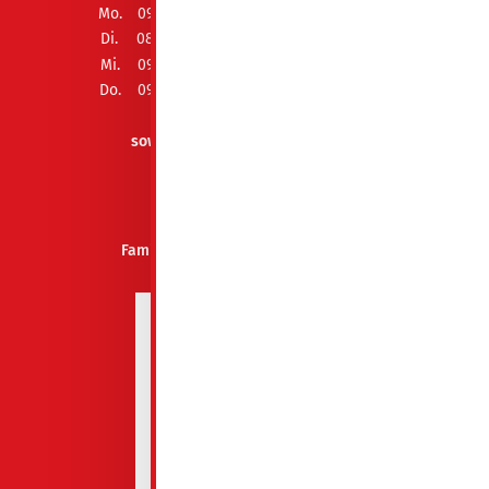
Mo.
09:00 - 12:00 Uhr und 13:00 - 15:00 Uhr
Di.
08:00 - 12:00 Uhr und 13:00 - 18:00 Uhr
Mi.
09:00 - 12:00 Uhr und 13:00 - 15:00 Uhr
Do.
09:00 - 12:00 Uhr und 13:00 - 15:00 Uhr
Fr.
geschlossen
sowie Termin nach Vereinbarung
AUSZEICHNUNGEN
Familienfreundliches Unternehmen
Spremberg 2026-2027