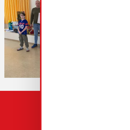
QUICKLINKS
GeWoBa Spremberg
Mieten