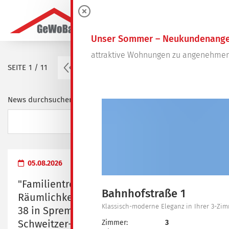
0
Unser Sommer – Neukundenange
attraktive Wohnungen zu angenehmen
vorherige Seite
SEITE
1 / 11
1
2
3
4
…
11
News durchsuchen ...
05.08.2026
"Familientreff" - Übergabe der
Bahnhofstraße 1
Räumlichkeiten in der Dresdener Straße
Klassisch-moderne Eleganz in Ihrer 3-Z
38 in Spremberg an das Albert-
Schweitzer-Familienwerk Brandenburg e.
Zimmer:
3