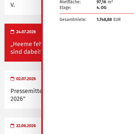
Mietfläche:
97,16
m²
V.
Etage:
4. OG
Gesamtmiete:
1.748,88
EUR
24.07.2026
„Heeme fehlste“ und „Heimatfest“ – wir
sind dabei!
02.07.2026
Pressemitteilung zum "Probewohnen
2026"
22.06.2026