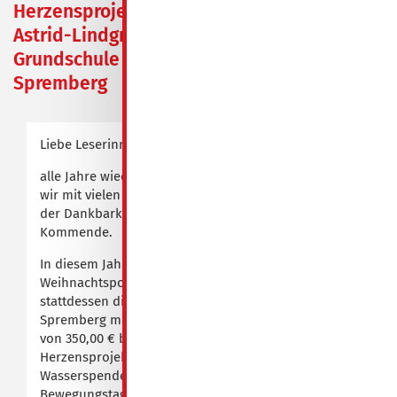
Herzensprojekte der
Astrid-Lindgren-
Grundschule in
Spremberg
Liebe Leserinnen und Leser,
alle Jahre wieder - zur Weihnachtszeit - versenden
wir mit vielen hübschen Weihnachtskarten Worte
der Dankbarkeit sowie gute Wünsche für das
Kommende.
In diesem Jahr ist es anders – wir bringen keine
Weihnachtspost auf den Weg, sondern unterstützen
stattdessen die Astrid-Lindgren-Grundschule in
Spremberg mit einer finanziellen Spende in Höhe
von 350,00 € bei der Umsetzung zweier
Herzensprojekte: „Anschaffung eines
Wasserspenders“ und „Durchführung eines
Bewegungstages“.