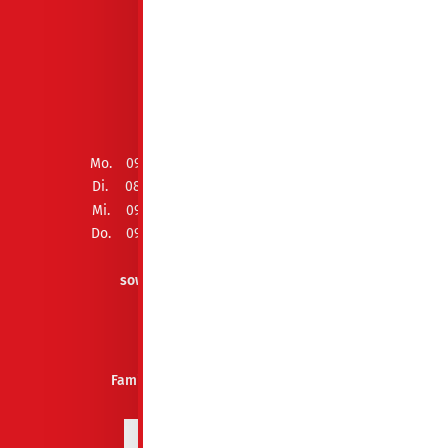
ÖFFNUNGSZEITEN
Mo.
09:00 - 12:00 Uhr und 13:00 - 15:00 Uhr
Di.
08:00 - 12:00 Uhr und 13:00 - 18:00 Uhr
Mi.
09:00 - 12:00 Uhr und 13:00 - 15:00 Uhr
Do.
09:00 - 12:00 Uhr und 13:00 - 15:00 Uhr
Fr.
geschlossen
sowie Termin nach Vereinbarung
AUSZEICHNUNGEN
Familienfreundliches Unternehmen
Spremberg 2026-2027