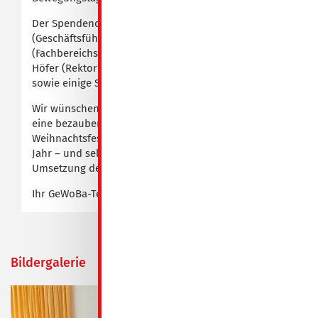
Der Spendencheck wurde heute durch Herrn Stoy
(Geschäftsführer) und Frau Paecke
(Fachbereichsleiterin Finanzbuchhaltung) an Frau
Höfer (Rektorin), Herrn Panoscha (Fördervorstand)
sowie einige Schülervertreter überreicht.
Wir wünschen allen Schülern, Eltern und Lehrern
eine bezaubernde Adventszeit, ein besinnliches
Weihnachtsfest sowie einen guten Start in das neue
Jahr – und selbstverständlich gutes Gelingen bei der
Umsetzung der Projekte.
Ihr GeWoBa-Team
Bildergalerie