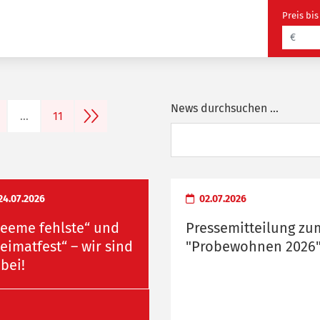
Preis bis
News durchsuchen ...
nächste Seite
…
11
24.07.2026
02.07.2026
eeme fehlste“ und
Pressemitteilung zu
eimatfest“ – wir sind
"Probewohnen 2026
bei!