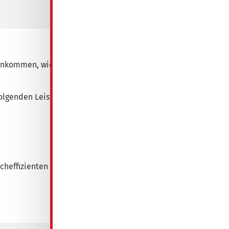
21.10.2022
kommen, wie z. B. Arbeitslosengeld II,
 folgenden Leistungen enthalten:
ocheffizienten Kühlgeräts ausgegeben.