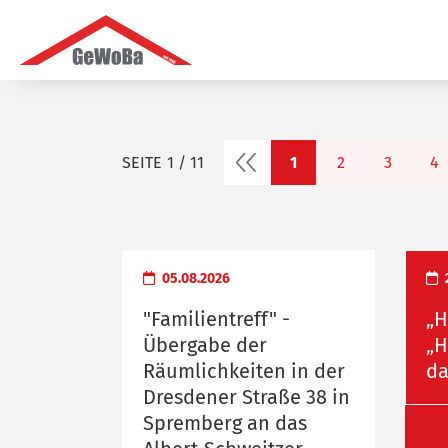
vorherige Seite
SEITE
1 / 11
1
2
3
4
05.08.2026
"Familientreff" -
„H
Übergabe der
„H
Räumlichkeiten in der
da
Dresdener Straße 38 in
Spremberg an das