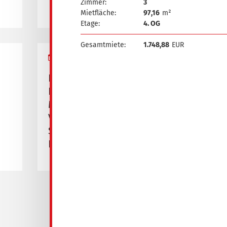
Zimmer:
3
Mietfläche:
97,16
m²
Etage:
4. OG
Gesamtmiete:
1.748,88
EUR
16.04.2026
Pressemitteilung zur
Eröffnung des neuen
Medizinischen
Versorgungszentrums
Spremberg,
Bahnhofstraße 1/2