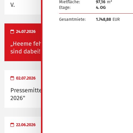
Mietfläche:
97,16
m²
V.
Etage:
4. OG
Gesamtmiete:
1.748,88
EUR
24.07.2026
„Heeme fehlste“ und „Heimatfest“ – wir
sind dabei!
02.07.2026
Pressemitteilung zum "Probewohnen
2026"
22.06.2026