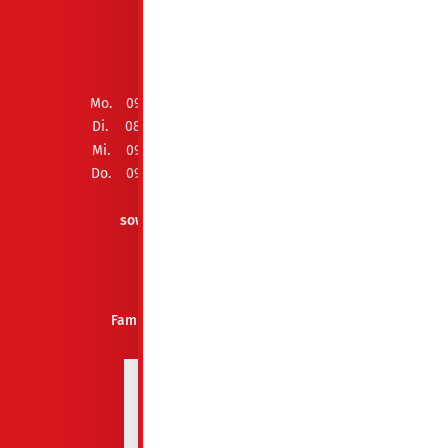
ÖFFNUNGSZEITEN
Mo.
09:00 - 12:00 Uhr und 13:00 - 15:00 Uhr
Di.
08:00 - 12:00 Uhr und 13:00 - 18:00 Uhr
Mi.
09:00 - 12:00 Uhr und 13:00 - 15:00 Uhr
Do.
09:00 - 12:00 Uhr und 13:00 - 15:00 Uhr
Fr.
geschlossen
sowie Termin nach Vereinbarung
AUSZEICHNUNGEN
Familienfreundliches Unternehmen
Spremberg 2026-2027