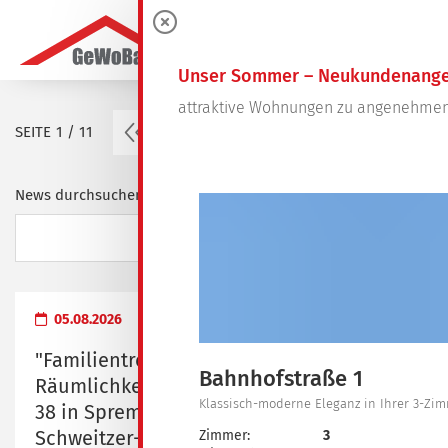
0
Unser Sommer – Neukundenange
attraktive Wohnungen zu angenehmen
vorherige Seite
SEITE
1 / 11
1
2
3
4
…
11
News durchsuchen ...
05.08.2026
"Familientreff" - Übergabe der
Bahnhofstraße 1
Räumlichkeiten in der Dresdener Straße
Klassisch-moderne Eleganz in Ihrer 3-Z
38 in Spremberg an das Albert-
Schweitzer-Familienwerk Brandenburg e.
Zimmer:
3