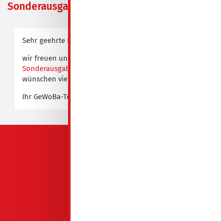
Sonderausgabe" 2025
Sehr geehrte Leserinnen und Leser,
wir freuen uns, Ihnen die 1. "
Kommunale
Sonderausgabe
" 2025 präsentieren zu dürfen und
wünschen viel Spaß beim Lesen.
Ihr GeWoBa-Team
QUICKLINKS
GeWoBa Spremberg
Mieten
Reif für die Insel
Service