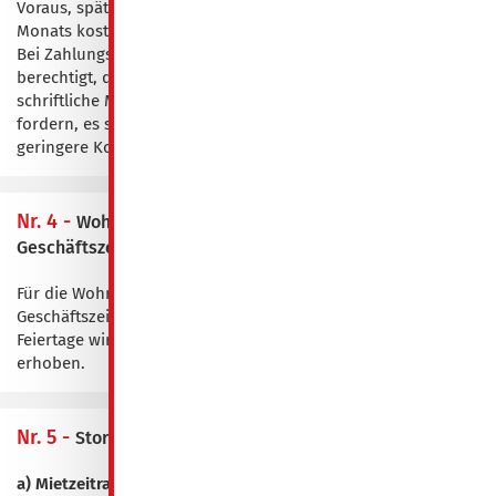
Voraus, spätestens bis zum dritten Werktag eines jeden
Monats kostenfrei zu entrichten.
Bei Zahlungsverzug ist das Wohnungsunternehmen
berechtigt, die gesetzlichen Verzugszinsen und für jede
schriftliche Mahnung 5,00 € pauschalisierte Mahnkosten zu
fordern, es sei denn, der Mieter weist nach, dass wesentlich
geringere Kosten entstanden sind.
Nr. 4 -
Wohnungsübergabe/-abnahme außerhalb der
Geschäftszeiten
Für die Wohnungsübergabe bzw. -abnahme außerhalb der
Geschäftszeiten unseres Unternehmens sowie an Sonn- und
Feiertage wird eine Servicegebühr in Höhe von 10,00 €
erhoben.
Nr. 5 -
Stornierung und Aufenthaltsabbruch
a) Mietzeitraum 2 ÜN bis 30 ÜN