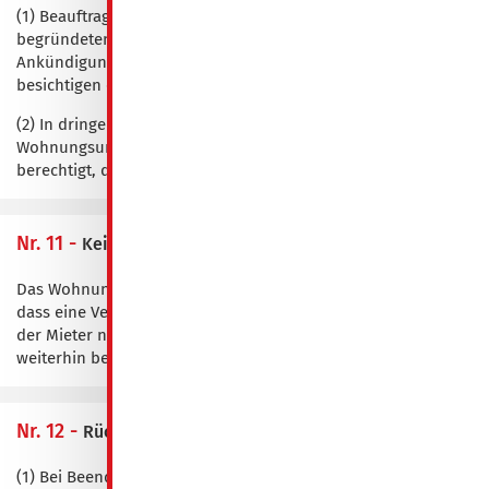
(1) Beauftragte des Wohnungsunternehmens können in
begründeten Fällen die Mietsache nach rechtzeitiger
Ankündigung bei dem Mieter zu angemessener Tageszeit
besichtigen oder besichtigen lassen.
(2) In dringenden Fällen (z. B. Havarie) ist das
Wohnungsunternehmen bei Abwesenheit des Mieters
berechtigt, die Mieträume des Mieters öffnen zu lassen.
Nr. 11 -
Keine stillschweigende Verlängerung
Das Wohnungsunternehmen ist nicht damit einverstanden,
dass eine Verlängerung des Mietverhältnisses eintritt, wenn
der Mieter nach Ablauf der Vertragszeit die Wohnung
weiterhin benutzt, d.h. § 545 BGB wird ausgeschlossen.
Nr. 12 -
Rückgabe der Mietsache
(1) Bei Beendigung des Mietverhältnisses sind die