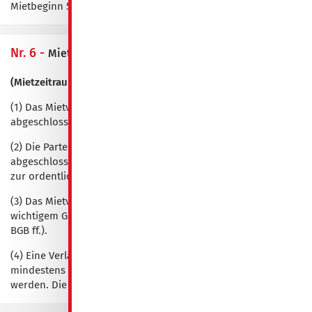
Mietbeginn 50 % des Mietpreises
Nr. 6 -
Mietdauer und Kündigung
(Mietzeitraum 30 ÜN bis 180 ÜN)
(1) Das Mietverhältnis wird für einen bestimmten Zeitraum
abgeschlossen. Die maximale Mietzeit beträgt 180 ÜN.
(2) Die Parteien verzichten wechselseitig für die Dauer des
abgeschlossenen Mietzeitraumes, max. 180 ÜN, auf ihr Recht
zur ordentlichen Kündigung des Mietvertrages.
(3) Das Mietverhältnis kann von beiden Vertragsparteien aus
wichtigem Grund außerordentlich gekündigt werden (§ 543
BGB ff.).
(4) Eine Verlängerung des Mietverhältnisses kann schriftlich
mindestens 2 Wochen vor Ende der Mietzeit angefragt
werden. Die maximale Mietzeit beträgt jedoch 180 ÜN.