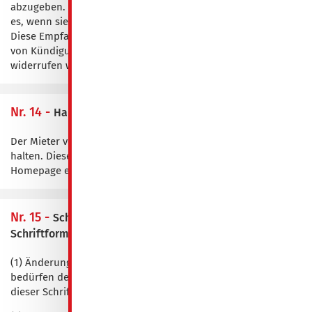
abzugeben. Für die Rechtswirksamkeit des Zugangs genügt
es, wenn sie gegenüber einem der Mieter abgegeben werden.
Diese Empfangsvollmacht, die auch für die Entgegennahme
von Kündigungen gilt, kann aus berechtigtem Interesse
widerrufen werden.
Nr. 14 -
Hausordnung
Der Mieter verpflichtet sich, sich an die Hausordnung zu
halten. Diese ist unter der Rubrik „Service“ auf unserer
Homepage einsehbar.
Nr. 15 -
Schlussbestimmungen/Salvatorische Klausel,
Schriftform, Datenschutz
(1) Änderungen und Ergänzungen dieser Ausgangsrechnung
bedürfen der Schriftform. Dies gilt auch für Änderungen
dieser Schriftformklausel.