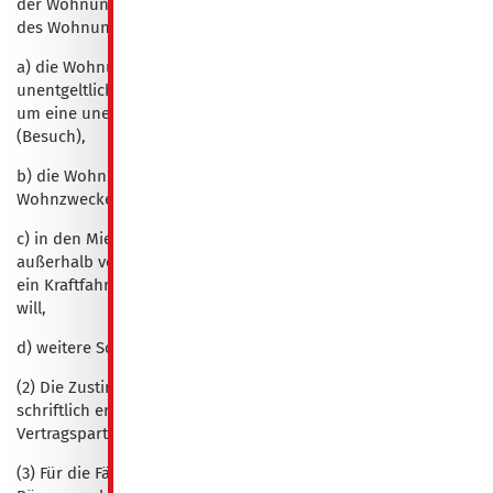
der Wohnung bedarf der Mieter der vorherigen Zustimmung
des Wohnungsunternehmens, wenn er
a) die Wohnung oder einzelne Räume entgeltlich oder
unentgeltlich Dritten überlässt, es sei denn, es handelt sich
um eine unentgeltliche Aufnahme von angemessener Dauer
(Besuch),
b) die Wohnung oder einzelne Räume zu anderen als
Wohnzwecken benutzt oder benutzen lässt,
c) in den Mieträumen, im Haus oder auf dem Grundstück
außerhalb vorgesehener Park-, Einstell- oder Abstellplätze
ein Kraftfahrzeug, einschließlich Moped oder Mofa abstellen
will,
d) weitere Schlüssel anfertigen lassen will.
(2) Die Zustimmung des Wohnungsunternehmens soll
schriftlich erfolgen. Dies schließt nicht aus, dass die
Vertragsparteien im Einzelfall auf die Schriftform verzichten.
(3) Für die Fälle der Überlassung der Wohnung oder einzelner