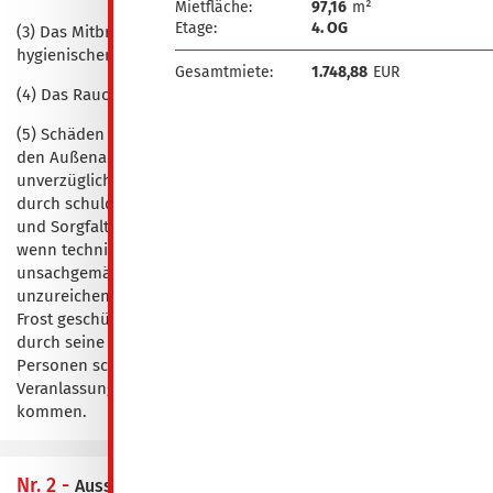
Mietfläche:
97,16
m²
Etage:
4. OG
(3) Das Mitbringen von Tieren jeglicher Art ist aus
hygienischen Gründen nicht gestattet.
Gesamtmiete:
1.748,88
EUR
(4) Das Rauchen in den Mieträumen ist nicht gestattet.
(5) Schäden am Inventar, in den Mieträumen, im Haus und an
den Außenanlagen sind dem Wohnungsunternehmen
unverzüglich anzuzeigen. Der Mieter haftet für Schäden, die
durch schuldhafte Verletzung der ihm obliegenden Anzeige-
und Sorgfaltspflichten verursacht werden, insbesondere
wenn technische Anlagen und sonstige Einrichtungen
unsachgemäß behandelt, die überlassenen Räume nur
unzureichend gelüftet, geheizt oder nicht genügend gegen
Frost geschützt werden. Er haftet auch für Schäden, die
durch seine Angehörigen, Untermieter sowie von sonstigen
Personen schuldhaft verursacht werden, die auf
Veranlassung des Mieters mit der Mietsache in Berührung
kommen.
Nr. 2 -
Ausstattung des Mietgegenstandes