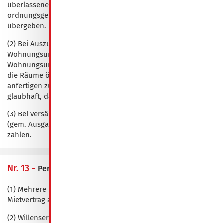
überlassenen Räume gem. Übergabeprotokoll in
ordnungsgemäßem Zustand sowie geräumt und besenrein zu
übergeben.
(2) Bei Auszug hat der Mieter alle Schlüssel an das
Wohnungsunternehmen zu übergeben, andernfalls ist das
Wohnungsunternehmen berechtigt, auf Kosten des Mieters
die Räume öffnen und neue Schlösser und Schlüssel
anfertigen zu lassen, es sei denn, der Mieter macht
glaubhaft, dass ein Missbrauch ausgeschlossen ist.
(3) Bei versäumter Rückgabe der Wohnung ist der Tagessatz
(gem. Ausgangsrechnung) je angefangener 24 Stunden zu
zahlen.
Nr. 13 -
Personenmehrheit der Mieter
(1) Mehrere Mieter haften für alle Verpflichtungen aus dem
Mietvertrag als Gesamtschuldner.
(2) Willenserklärungen sind gegenüber allen Mietern