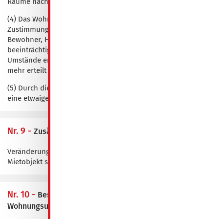
Räume nach Abs. 1 a) gelten Bestimmungen des § 553 a BGB.
(4) Das Wohnungsunternehmen kann eine erteilte
Zustimmung widerrufen, wenn Auflagen nicht eingehalten,
Bewohner, Haus oder Grundstück gefährdet oder
beeinträchtig oder Nachbarn belästigt werden oder sich
Umstände ergeben, unter denen eine Zustimmung nicht
mehr erteilt werden würde.
(5) Durch die Zustimmung des Wohnungsunternehmens wird
eine etwaige Haftung des Mieters nicht ausgeschlossen.
Nr. 9 -
Zusätzliche Vereinbarungen
Veränderungen jeglicher Art an der Mietsache / dem
Mietobjekt sind nicht gestattet.
Nr. 10 -
Besichtigung der Mietsache durch das
Wohnungsunternehmen