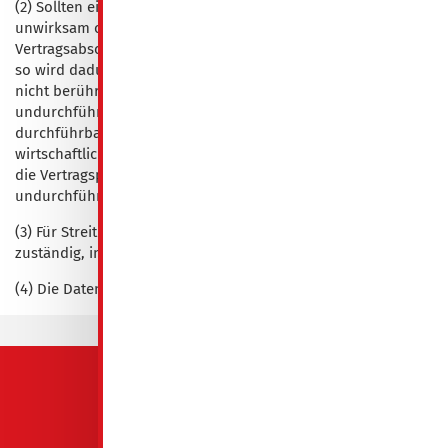
(2) Sollten einzelne Bestimmungen dieser Ausgangsrechnung
unwirksam oder undurchführbar sein oder nach
Vertragsabschluss unwirksam oder undurchführbar werden,
so wird dadurch die Wirksamkeit des Vertrages im Übrigen
nicht berührt. An die Stelle der unwirksamen oder
undurchführbaren Bestimmung soll diejenige wirksame und
durchführbare Regelung treten, deren Wirkung der
wirtschaftlichen Zielsetzung möglichst nahekommen, welche
die Vertragsparteien mit der unwirksamen bzw.
undurchführbaren Bestimmung verfolgt haben.
(3) Für Streitigkeiten aus diesem Vertrag ist das Gericht
zuständig, in dessen Bezirk die Wohnung liegt.
(4) Die Datenschutzerklärung ist für Sie
hier
einsehbar.
QUICKLINKS
GeWoBa Spremberg