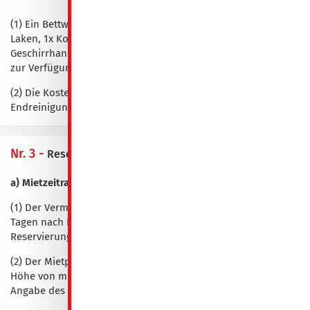
(1) Ein Bettwäsche- und Handtücherset, bestehend aus 1x
Laken, 1x Kopfkissenbezug, 1x Bettdeckenbezug, 1x
Geschirrhandtuch und 1x Duschtuch, wird vor Ort pro Person
zur Verfügung gestellt.
(2) Die Kosten für Strom, Wasser, TV, Heizung und der
Endreinigung sind im Preis enthalten.
Nr. 3 -
Reservierungsmodalitäten und Zahlungsweise
a) Mietzeitraum 2 ÜN bis 30 ÜN
(1) Der Vermieter bestätigt hiermit bis zum Ablauf von 17
Tagen nach Rechnungsversendung die unverbindliche
Reservierung der Unterkunft.
(2) Der Mietpreis ist mit Zugang der Ausgangsrechnung in
Höhe von mindestens 50% innerhalb von 14 Tagen - unter
Angabe des Zahlungsgrundes - zur Zahlung fällig.