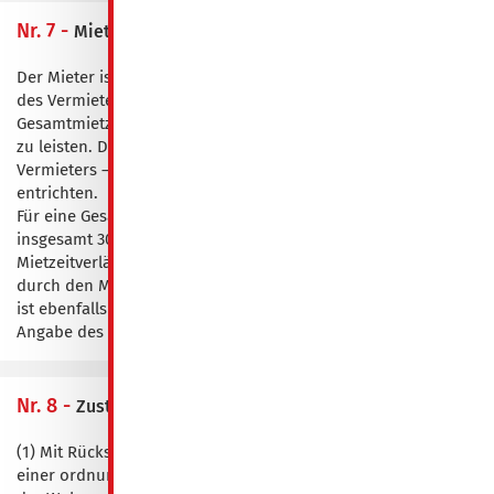
Nr. 7 -
Mietsicherheit
Der Mieter ist verpflichtet, zur Sicherheit für alle Ansprüche
des Vermieters aus dem Mietverhältnis für eine
Gesamtmietzeit ab 30 ÜN eine Kaution in Höhe von 100,00 €
zu leisten. Diese ist vor Mietbeginn auf das Konto des
Vermieters – unter Angabe des Verwendungszwecks - zu
entrichten.
Für eine Gesamtmietzeit ab 90 ÜN ist eine Kaution von
insgesamt 300,00 € zu zahlen, sodass bei entsprechender
Mietzeitverlängerung eine Nachzahlung in Höhe von 200,00 €
durch den Mieter zu erfolgen hat. Die Kautionsnachzahlung
ist ebenfalls separat auf das Konto des Vermieters - unter
Angabe des Verwendungszwecks - zu entrichten.
Nr. 8 -
Zustimmungspflichtige Handlungen des Mieters
(1) Mit Rücksicht auf die Gesamtheit der Mieter im Interesse
einer ordnungsgemäßen Bewirtschaftung des Hauses und