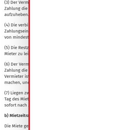
(3) Der Vermieter behält sich vor, im Falle nicht rechtzeitiger
Zahlung die unverbindliche Reservierung kostenfrei
aufzuheben.
(4) Die verbindliche Reservierung der Unterkunft erfolgt mit
Zahlungseingang des Ausgangsrechnungsbetrages in Höhe
von mindestens 50% auf dem Konto des Vermieters.
(5) Die Restzahlung ist 14 Tage vor Mietbeginn durch den
Mieter zu leisten.
(6) Der Vermieter behält sich vor, im Falle nicht rechtzeitiger
Zahlung die verbindliche Reservierung aufzuheben. Der
Vermieter ist dann berechtigt, eine Entschädigung geltend zu
machen, und zwar nach den Pauschalen gemäß Nr. 5 AVB.
(7) Liegen zwischen dem Tag der Rechnungslegung und dem
Tag des Mietbeginns weniger als 14 Tage, ist der Mietpreis
sofort nach Zugang der Ausgangsrechnung fällig.
b) Mietzeitraum 30 ÜN bis 180 ÜN
Die Miete gemäß dieser Ausgangsrechnung ist monatlich im