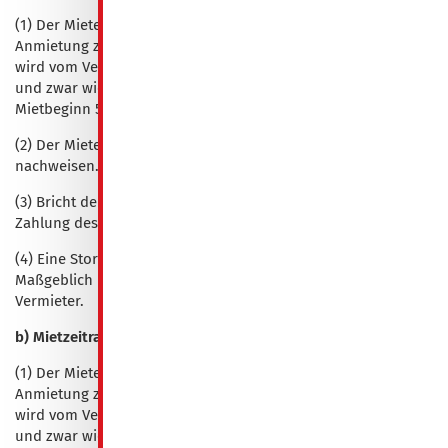
(1) Der Mieter ist berechtigt, vor Mietbeginn von der
Anmietung zurückzutreten. Im Falle eines solchen Rücktritts
wird vom Vermieter eine Entschädigung geltend gemacht,
und zwar wie folgt: Rücktritt später als 14 Tage vor
Mietbeginn 50 % des Mietpreises
(2) Der Mieter kann jederzeit einen geringeren Schaden
nachweisen.
(3) Bricht der Mieter den Aufenthalt vorzeitig ab, bleibt er zur
Zahlung des vollen Mietpreises verpflichtet.
(4) Eine Stornierung bzw. Kündigung bedarf der Schriftform.
Maßgeblich ist der Tag des Zugangs der Erklärung bei dem
Vermieter.
b) Mietzeitraum 30 ÜN bis 180 ÜN
(1) Der Mieter ist berechtigt, vor Mietbeginn von der
Anmietung zurückzutreten. Im Falle eines solchen Rücktritts
wird vom Vermieter eine Entschädigung geltend gemacht,
und zwar wie folgt: Rücktritt später als 14 Tage vor